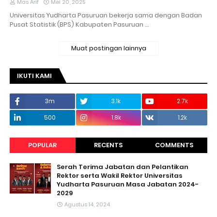
Mas Arif
Mei 20, 2025
Universitas Yudharta Pasuruan bekerja sama dengan Badan
Pusat Statistik (BPS) Kabupaten Pasuruan …
Muat postingan lainnya
IKUTI KAMI
3m
3.1k
2.7k
500
1.8k
1.2k
POPULAR
RECENTS
COMMENTS
Serah Terima Jabatan dan Pelantikan
Rektor serta Wakil Rektor Universitas
Yudharta Pasuruan Masa Jabatan 2024-
2029
Agustus 14, 2024