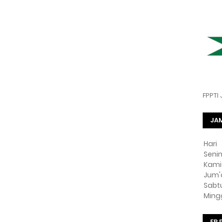
FPPTI
JA
Hari
Seni
Kami
Jum'
Sabt
Ming
FB