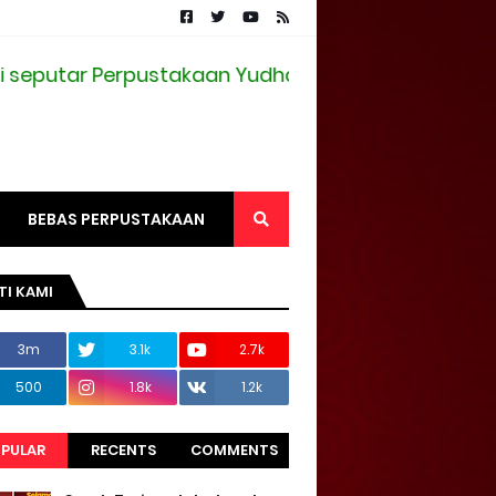
putar Perpustakaan Yudharta Pasuruan
BEBAS PERPUSTAKAAN
TI KAMI
3m
3.1k
2.7k
500
1.8k
1.2k
PULAR
RECENTS
COMMENTS