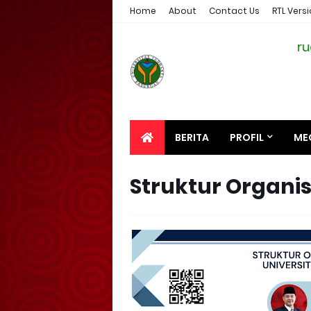
Home
About
Contact Us
RTL Vers
i Perpustakaan Universitas Yudharta Pasuruan, in
BERITA
PROFIL
ME
Struktur Organi