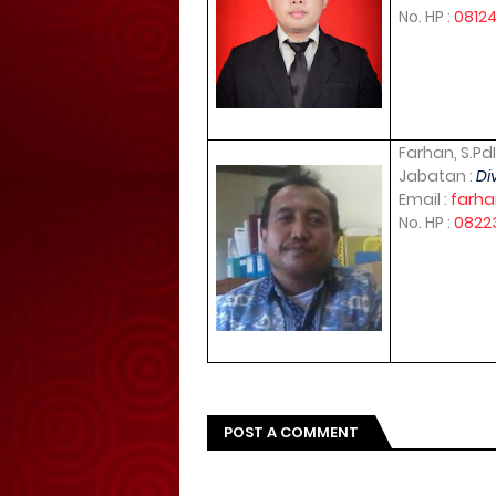
No. HP :
0812
Farhan, S.Pd
Jabatan :
Di
Email :
farha
No. HP :
0822
POST A COMMENT