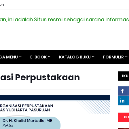
ion
i adalah Situs resmi sebagai sarana informasi se
GA MENU
E-BOOK
KATALOG BUKU
FORMULIR
sasi Perpustakaan
IKU
PO