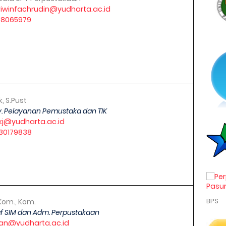
winfachrudin@yudharta.ac.id
58065979
, S.Pust
v. Pelayanan Pemustaka dan TIK
kj@yudharta.ac.id
30179838
BPS
S.Kom., Kom.
af SIM dan Adm. Perpustakaan
san@yudharta.ac.id