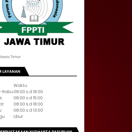
 Jawa Timur
M LAYANAN
Waktu
n-Rabu
08:00 s.d 18:00
s
08:00 s.d 15:00
at
08:00 s.d 18:00
u
08:00 s.d 13:00
gu
Libur
 PERPUSTAKAAN YUDHARTA PASURUAN