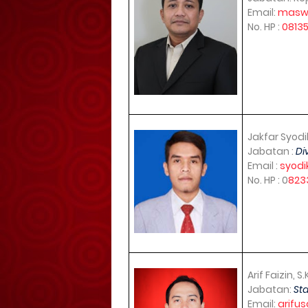
Email:
maswi
No. HP :
0813
Jakfar Syodik
Jabatan :
Di
Email :
syodi
No. HP : 0
823
Arif Faizin, 
Jabatan:
St
Email:
arifu