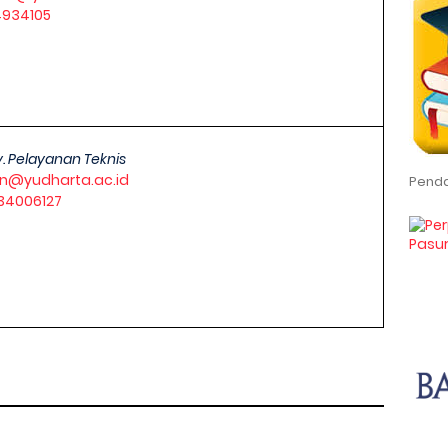
4934105
I
v. Pelayanan Teknis
n@yudharta.ac.id
Penda
34006127